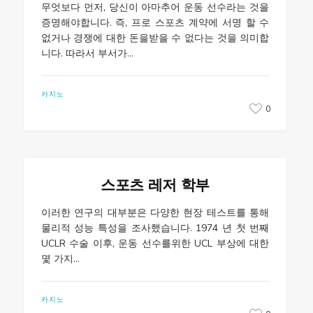
무엇보다 먼저, 당신이 아마추어 운동 선수라는 것을
증명해야합니다. 즉, 프로 스포츠 계약에 서명 할 수
없거나 경쟁에 대한 돈을받을 수 없다는 것을 의미합
니다. 따라서 부서가…
카지노
0
스포츠 레저 학부
이러한 연구의 대부분은 다양한 현장 테스트를 통해
물리적 성능 특성을 조사했습니다. 1974 년 첫 번째
UCLR 수술 이후, 운동 선수를위한 UCL 부상에 대한
몇 가지…
카지노