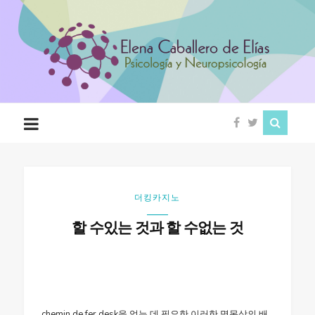
Psicóloga
en
Ciudad
Rodrigo
(Salamanca)
더킹카지노
할 수있는 것과 할 수없는 것
chemin de fer desk을 얻는 데 필요한 이러한 명목상의 배