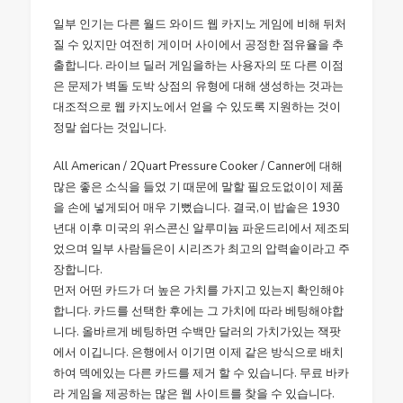
일부 인기는 다른 월드 와이드 웹 카지노 게임에 비해 뒤처
질 수 있지만 여전히 게이머 사이에서 공정한 점유율을 추
출합니다. 라이브 딜러 게임을하는 사용자의 또 다른 이점
은 문제가 벽돌 도박 상점의 유형에 대해 생성하는 것과는
대조적으로 웹 카지노에서 얻을 수 있도록 지원하는 것이
정말 쉽다는 것입니다.
All American / 2Quart Pressure Cooker / Canner에 대해
많은 좋은 소식을 들었 기 때문에 말할 필요도없이이 제품
을 손에 넣게되어 매우 기뻤습니다. 결국,이 밥솥은 1930
년대 이후 미국의 위스콘신 알루미늄 파운드리에서 제조되
었으며 일부 사람들은이 시리즈가 최고의 압력솥이라고 주
장합니다.
먼저 어떤 카드가 더 높은 가치를 가지고 있는지 확인해야
합니다. 카드를 선택한 후에는 그 가치에 따라 베팅해야합
니다. 올바르게 베팅하면 수백만 달러의 가치가있는 잭팟
에서 이깁니다. 은행에서 이기면 이제 같은 방식으로 배치
하여 덱에있는 다른 카드를 제거 할 수 있습니다. 무료 바카
라 게임을 제공하는 많은 웹 사이트를 찾을 수 있습니다.