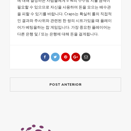
에 대해 결정하는 사람들에게 5 %의 수수료 지불 금액이
필요할 수 있으므로 자신을 사용하여 돈을 모으는 배수관
을 피할 수 있기를 바랍니다. Craps는 확실히 롤의 직접적
인 결과와 주사위와 관련된 한 쌍의 시트가있을 때 플레이
어가 베팅을하는 찹 게임입니다. 가장 중요한 플레이어는
다른 은행 및 / 또는 은행에 대해 돈을 걸게됩니다.
POST ANTERIOR